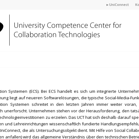
►UniConnect
Ko
ion Systemen (ECS). Bei ECS handelt es sich um integrierte Unternehme
chung liegt auf neueren Softwarelösungen, die typische Social-Media-Funkti
ration Systemen schreitet in den letzten Jahren immer weiter vora
h unerforscht. Unternehmen stehen vor der Herausforderung, den tatsä
ologieinvestitionen zu erzielen. Das UCT hat sich deshalb darauf spezial
n und Lehreinrichtungen wissenschaftlich fundierte Handlungsempfehlung
 UniConnect, die als Untersuchungsobjekt dient. Mit Hilfe von Social Coll
n anfallen) wird das allgemeine Verständnis über den technischen Betri