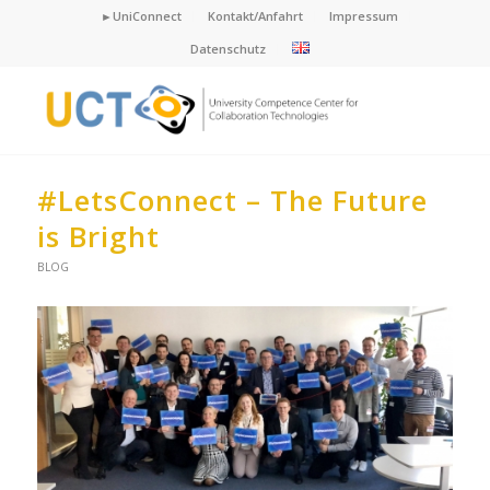
►UniConnect
Kontakt/Anfahrt
Impressum
Datenschutz
#LetsConnect – The Future
is Bright
BLOG