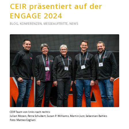
CEIR präsentiert auf der
ENGAGE 2024
BLOG
,
KONFERENZEN
,
MESSEAUFTRITTE
,
NEWS
CEIR Team von links nach rechts:
Julian Mosen, Petra Schubert, Susan P. Williams, Martin Just, Sebastian Bahles
Foto: Matteo Cogliati