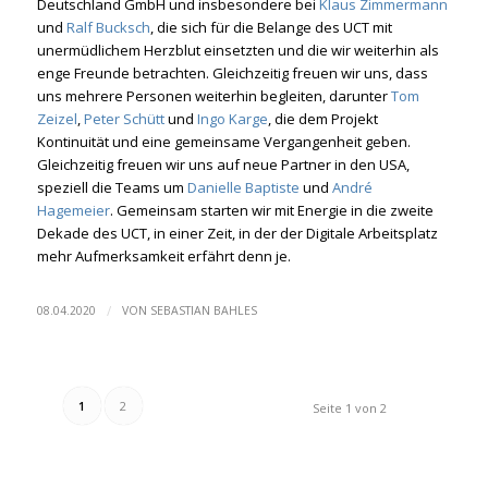
Deutschland GmbH und insbesondere bei
Klaus Zimmermann
und
Ralf Bucksch
, die sich für die Belange des UCT mit
unermüdlichem Herzblut einsetzten und die wir weiterhin als
enge Freunde betrachten. Gleichzeitig freuen wir uns, dass
uns mehrere Personen weiterhin begleiten, darunter
Tom
Zeizel
,
Peter Schütt
und
Ingo Karge
, die dem Projekt
Kontinuität und eine gemeinsame Vergangenheit geben.
Gleichzeitig freuen wir uns auf neue Partner in den USA,
speziell die Teams um
Danielle Baptiste
und
André
Hagemeier
. Gemeinsam starten wir mit Energie in die zweite
Dekade des UCT, in einer Zeit, in der der Digitale Arbeitsplatz
mehr Aufmerksamkeit erfährt denn je.
/
08.04.2020
VON
SEBASTIAN BAHLES
1
2
Seite 1 von 2