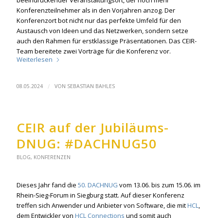
beeindruckender Veranstaltungsort, der noch mehr
Konferenzteilnehmer als in den Vorjahren anzog. Der
Konferenzort bot nicht nur das perfekte Umfeld für den
Austausch von Ideen und das Netzwerken, sondern setze
auch den Rahmen für erstklassige Präsentationen. Das CEIR-
Team bereitete zwei Vorträge für die Konferenz vor.
Weiterlesen
/
08.05.2024
VON
SEBASTIAN BAHLES
CEIR auf der Jubiläums-
DNUG: #DACHNUG50
BLOG
,
KONFERENZEN
Dieses Jahr fand die
50. DACHNUG
vom 13.06. bis zum 15.06. im
Rhein-Sieg-Forum in Siegburg statt. Auf dieser Konferenz
treffen sich Anwender und Anbieter von Software, die mit
HCL
,
dem Entwickler von
HCL Connections
und somit auch